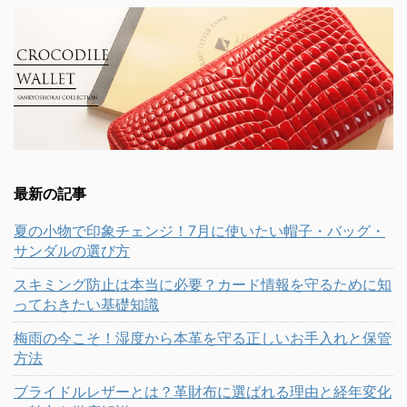
最新の記事
夏の小物で印象チェンジ！7月に使いたい帽子・バッグ・
サンダルの選び方
スキミング防止は本当に必要？カード情報を守るために知
っておきたい基礎知識
梅雨の今こそ！湿度から本革を守る正しいお手入れと保管
方法
ブライドルレザーとは？革財布に選ばれる理由と経年変化