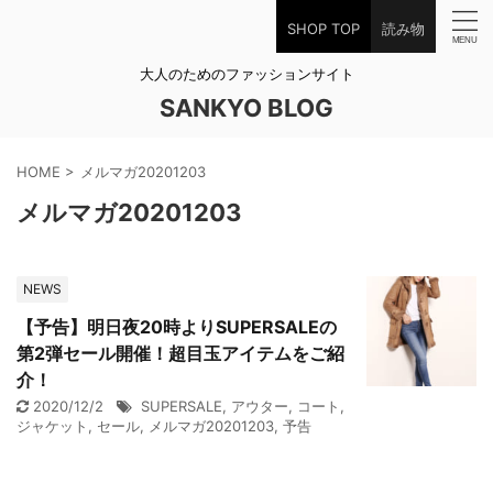
SHOP TOP
読み物
大人のためのファッションサイト
SANKYO BLOG
HOME
>
メルマガ20201203
メルマガ20201203
NEWS
【予告】明日夜20時よりSUPERSALEの
第2弾セール開催！超目玉アイテムをご紹
介！
2020/12/2
SUPERSALE
,
アウター
,
コート
,
ジャケット
,
セール
,
メルマガ20201203
,
予告