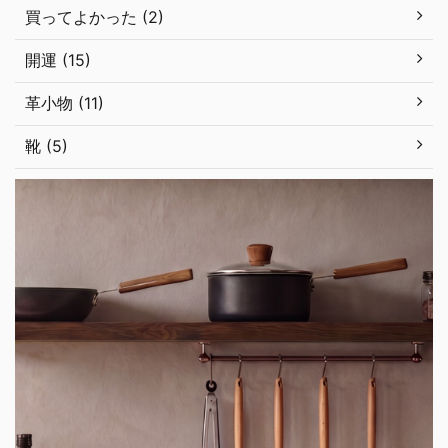
買ってよかった (2)
開運 (15)
革小物 (11)
靴 (5)