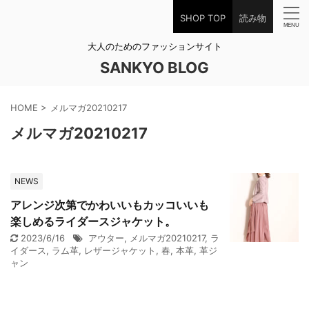
SHOP TOP
読み物
大人のためのファッションサイト
SANKYO BLOG
HOME
>
メルマガ20210217
メルマガ20210217
NEWS
アレンジ次第でかわいいもカッコいいも
楽しめるライダースジャケット。
2023/6/16
アウター
,
メルマガ20210217
,
ラ
イダース
,
ラム革
,
レザージャケット
,
春
,
本革
,
革ジ
ャン