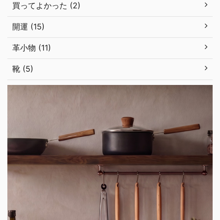
買ってよかった (2)
開運 (15)
革小物 (11)
靴 (5)