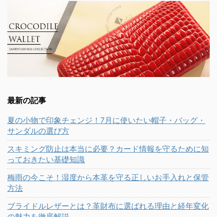
最新の記事
夏の小物で印象チェンジ！7月に使いたい帽子・バッグ・
サンダルの選び方
スキミング防止は本当に必要？カード情報を守るために知
っておきたい基礎知識
梅雨の今こそ！湿度から本革を守る正しいお手入れと保管
方法
ブライドルレザーとは？革財布に選ばれる理由と経年変化
の魅力を徹底解説