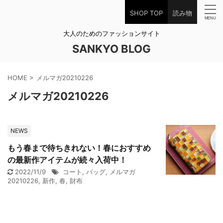
SHOP TOP
読み物
大人のためのファッションサイト
SANKYO BLOG
HOME
>
メルマガ20210226
メルマガ20210226
NEWS
もう春まで待ちきれない！春におすすめ
の最新作アイテムが続々入荷中！
2022/11/9
コート
,
バッグ
,
メルマガ
20210226
,
新作
,
春
,
財布