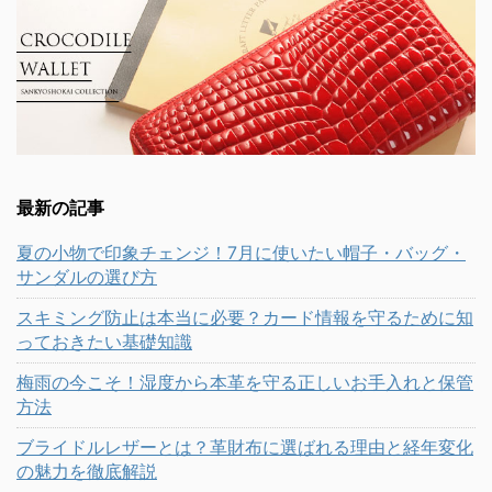
最新の記事
夏の小物で印象チェンジ！7月に使いたい帽子・バッグ・
サンダルの選び方
スキミング防止は本当に必要？カード情報を守るために知
っておきたい基礎知識
梅雨の今こそ！湿度から本革を守る正しいお手入れと保管
方法
ブライドルレザーとは？革財布に選ばれる理由と経年変化
の魅力を徹底解説