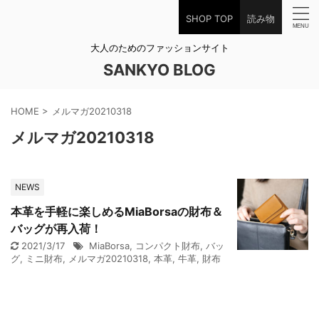
SHOP TOP
読み物
大人のためのファッションサイト
SANKYO BLOG
HOME
>
メルマガ20210318
メルマガ20210318
NEWS
本革を手軽に楽しめるMiaBorsaの財布＆
バッグが再入荷！
2021/3/17
MiaBorsa
,
コンパクト財布
,
バッ
グ
,
ミニ財布
,
メルマガ20210318
,
本革
,
牛革
,
財布