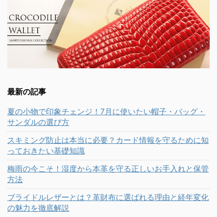
最新の記事
夏の小物で印象チェンジ！7月に使いたい帽子・バッグ・
サンダルの選び方
スキミング防止は本当に必要？カード情報を守るために知
っておきたい基礎知識
梅雨の今こそ！湿度から本革を守る正しいお手入れと保管
方法
ブライドルレザーとは？革財布に選ばれる理由と経年変化
の魅力を徹底解説