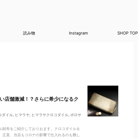
読み物
Instagram
SHOP TOP
扱い店舗激減！？さらに希少になるク
コダイル
,
ヒマラヤ
,
ヒマラヤクロコダイル
,
ポロサ
ル財布をご紹介しておりおます。クロコダイルを
。正直、当店もコロナの影響で仕入れるのも難し