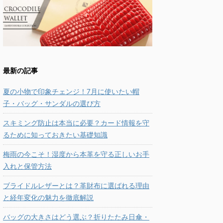
最新の記事
夏の小物で印象チェンジ！7月に使いたい帽
子・バッグ・サンダルの選び方
スキミング防止は本当に必要？カード情報を守
るために知っておきたい基礎知識
梅雨の今こそ！湿度から本革を守る正しいお手
入れと保管方法
ブライドルレザーとは？革財布に選ばれる理由
と経年変化の魅力を徹底解説
バッグの大きさはどう選ぶ？折りたたみ日傘・