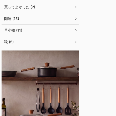
買ってよかった (2)
開運 (15)
革小物 (11)
靴 (5)