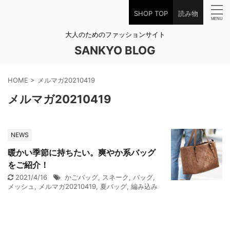
SHOP TOP
読み物
大人のためのファッションサイト
SANKYO BLOG
HOME
>
メルマガ20210419
メルマガ20210419
NEWS
暖かい季節に持ちたい。爽やか系バッグ
をご紹介！
2021/4/16
かごバッグ
,
スネーク
,
バッグ
,
メッシュ
,
メルマガ20210419
,
夏バッグ
,
編み込み