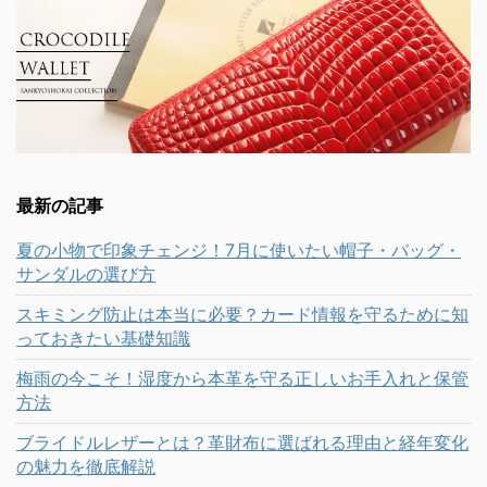
最新の記事
夏の小物で印象チェンジ！7月に使いたい帽子・バッグ・
サンダルの選び方
スキミング防止は本当に必要？カード情報を守るために知
っておきたい基礎知識
梅雨の今こそ！湿度から本革を守る正しいお手入れと保管
方法
ブライドルレザーとは？革財布に選ばれる理由と経年変化
の魅力を徹底解説