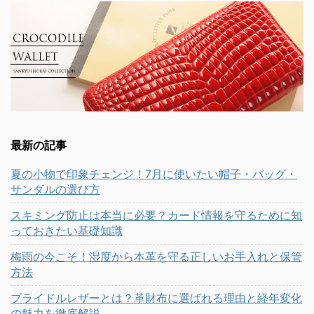
最新の記事
夏の小物で印象チェンジ！7月に使いたい帽子・バッグ・
サンダルの選び方
スキミング防止は本当に必要？カード情報を守るために知
っておきたい基礎知識
梅雨の今こそ！湿度から本革を守る正しいお手入れと保管
方法
ブライドルレザーとは？革財布に選ばれる理由と経年変化
の魅力を徹底解説