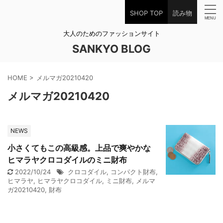
SHOP TOP
読み物
大人のためのファッションサイト
SANKYO BLOG
HOME
>
メルマガ20210420
メルマガ20210420
NEWS
小さくてもこの高級感。上品で爽やかな
ヒマラヤクロコダイルのミニ財布
2022/10/24
クロコダイル
,
コンパクト財布
,
ヒマラヤ
,
ヒマラヤクロコダイル
,
ミニ財布
,
メルマ
ガ20210420
,
財布