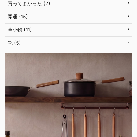
買ってよかった (2)
開運 (15)
革小物 (11)
靴 (5)