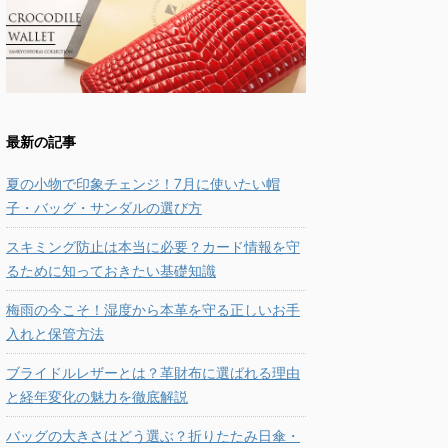
最新の記事
夏の小物で印象チェンジ！7月に使いたい帽
子・バッグ・サンダルの選び方
スキミング防止は本当に必要？カード情報を守
るために知っておきたい基礎知識
梅雨の今こそ！湿度から本革を守る正しいお手
入れと保管方法
ブライドルレザーとは？革財布に選ばれる理由
と経年変化の魅力を徹底解説
バッグの大きさはどう選ぶ？折りたたみ日傘・