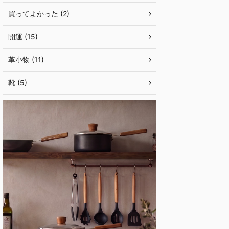
買ってよかった (2)
開運 (15)
革小物 (11)
靴 (5)