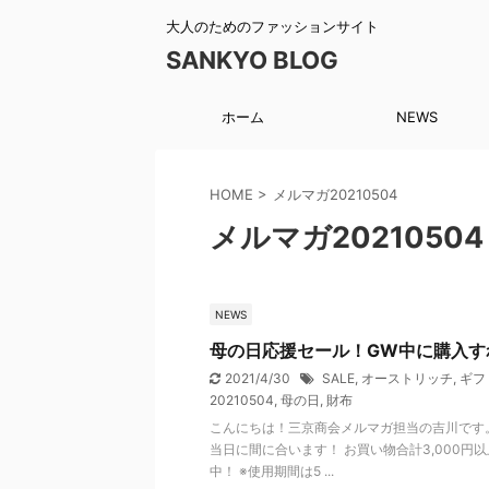
大人のためのファッションサイト
SANKYO BLOG
ホーム
NEWS
HOME
>
メルマガ20210504
メルマガ20210504
NEWS
母の日応援セール！GW中に購入す
2021/4/30
SALE
,
オーストリッチ
,
ギフ
20210504
,
母の日
,
財布
こんにちは！三京商会メルマガ担当の吉川です
当日に間に合います！ お買い物合計3,000円
中！ ※使用期間は5 ...