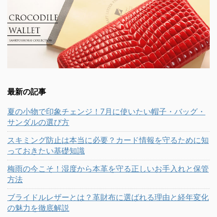
最新の記事
夏の小物で印象チェンジ！7月に使いたい帽子・バッグ・
サンダルの選び方
スキミング防止は本当に必要？カード情報を守るために知
っておきたい基礎知識
梅雨の今こそ！湿度から本革を守る正しいお手入れと保管
方法
ブライドルレザーとは？革財布に選ばれる理由と経年変化
の魅力を徹底解説