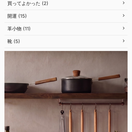
買ってよかった (2)
開運 (15)
革小物 (11)
靴 (5)