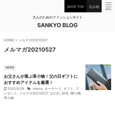
SHOP TOP
読み物
大人のためのファッションサイト
SANKYO BLOG
HOME
>
メルマガ20210527
メルマガ20210527
NEWS
お父さんが喜ぶ革小物！父の日ギフトに
おすすめアイテムを厳選！
2021/5/26
mieno
,
キーケース
,
ギフト
,
プ
レゼント
,
メルマガ20210527
,
父の日
,
財布
,
贈り物
,
革小物