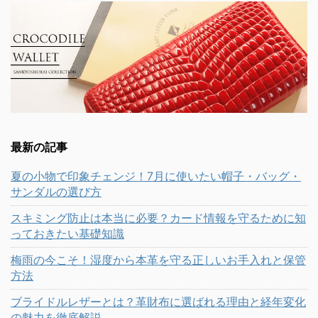
最新の記事
夏の小物で印象チェンジ！7月に使いたい帽子・バッグ・
サンダルの選び方
スキミング防止は本当に必要？カード情報を守るために知
っておきたい基礎知識
梅雨の今こそ！湿度から本革を守る正しいお手入れと保管
方法
ブライドルレザーとは？革財布に選ばれる理由と経年変化
の魅力を徹底解説