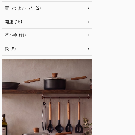
買ってよかった (2)
開運 (15)
革小物 (11)
靴 (5)