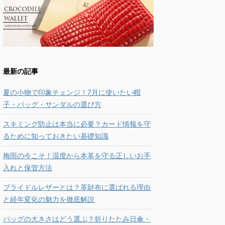
最新の記事
夏の小物で印象チェンジ！7月に使いたい帽
子・バッグ・サンダルの選び方
スキミング防止は本当に必要？カード情報を守
るために知っておきたい基礎知識
梅雨の今こそ！湿度から本革を守る正しいお手
入れと保管方法
ブライドルレザーとは？革財布に選ばれる理由
と経年変化の魅力を徹底解説
バッグの大きさはどう選ぶ？折りたたみ日傘・