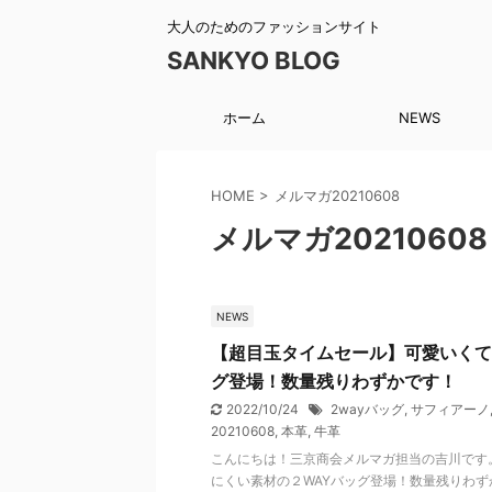
大人のためのファッションサイト
SANKYO BLOG
ホーム
NEWS
HOME
>
メルマガ20210608
メルマガ20210608
NEWS
【超目玉タイムセール】可愛いくて
グ登場！数量残りわずかです！
2022/10/24
2wayバッグ
,
サフィアーノ
20210608
,
本革
,
牛革
こんにちは！三京商会メルマガ担当の吉川です
にくい素材の２WAYバッグ登場！数量残りわずか