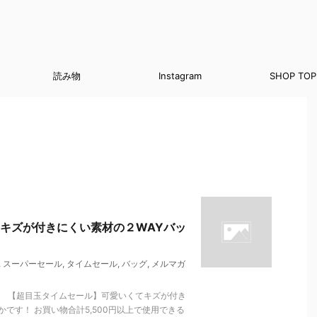
読み物
Instagram
SHOP TOP
キズが付きにくい素材の２WAYバッ
,
スーパーセール
,
タイムセール
,
バッグ
,
メルマガ
。 【超目玉タイムセール】可愛いくてキズが付き
です！ お買い物合計5,500円以上で使用できる