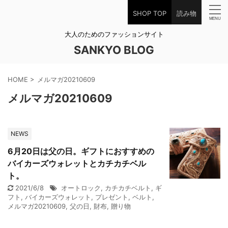
SHOP TOP
読み物
大人のためのファッションサイト
SANKYO BLOG
HOME
>
メルマガ20210609
メルマガ20210609
NEWS
6月20日は父の日。ギフトにおすすめの
バイカーズウォレットとカチカチベル
ト。
2021/6/8
オートロック
,
カチカチベルト
,
ギ
フト
,
バイカーズウォレット
,
プレゼント
,
ベルト
,
メルマガ20210609
,
父の日
,
財布
,
贈り物