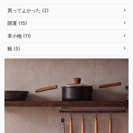
買ってよかった (2)
開運 (15)
革小物 (11)
靴 (5)