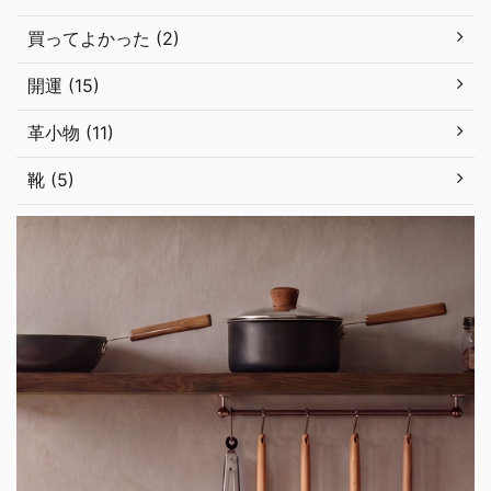
買ってよかった (2)
開運 (15)
革小物 (11)
靴 (5)