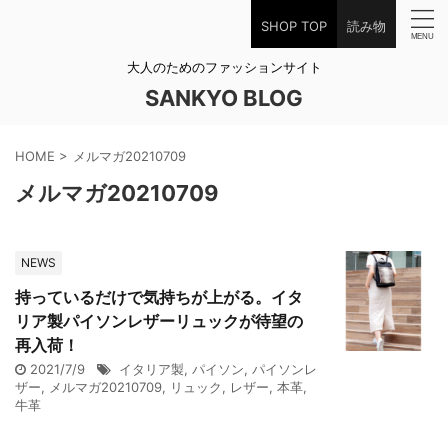
SHOP TOP
読み物
大人のためのファッションサイト
SANKYO BLOG
HOME
>
メルマガ20210709
メルマガ20210709
NEWS
持っているだけで気持ちが上がる。イタ
リア製パイソンレザーリュックが待望の
再入荷！
2021/7/9
イタリア製
,
パイソン
,
パイソンレ
ザー
,
メルマガ20210709
,
リュック
,
レザー
,
本革
,
牛革