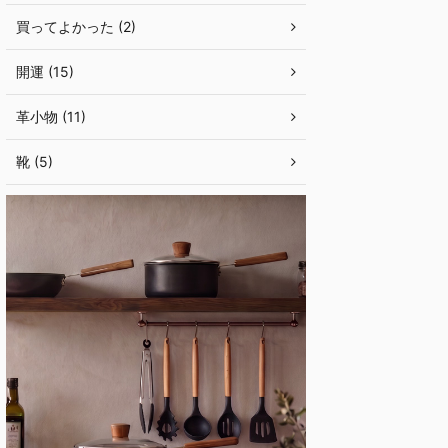
買ってよかった (2)
開運 (15)
革小物 (11)
靴 (5)