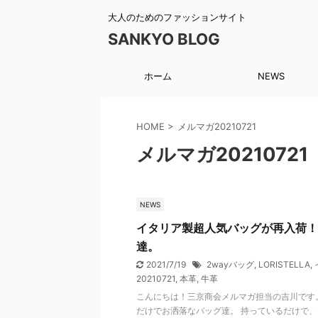
大人のためのファッションサイト
SANKYO BLOG
ホーム
NEWS
HOME
>
メルマガ20210721
メルマガ20210721
NEWS
イタリア製超人気バッグが再入荷！
達。
2021/7/19
2wayバッグ
,
LORISTELLA
,
20210721
,
本革
,
牛革
こんにちは！三京商会メルマガ担当の吉川です
だけでお洒落なバッグ達。 持っているだけで