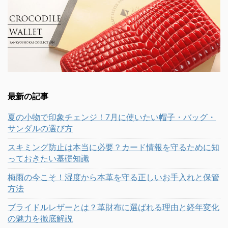
最新の記事
夏の小物で印象チェンジ！7月に使いたい帽子・バッグ・
サンダルの選び方
スキミング防止は本当に必要？カード情報を守るために知
っておきたい基礎知識
梅雨の今こそ！湿度から本革を守る正しいお手入れと保管
方法
ブライドルレザーとは？革財布に選ばれる理由と経年変化
の魅力を徹底解説