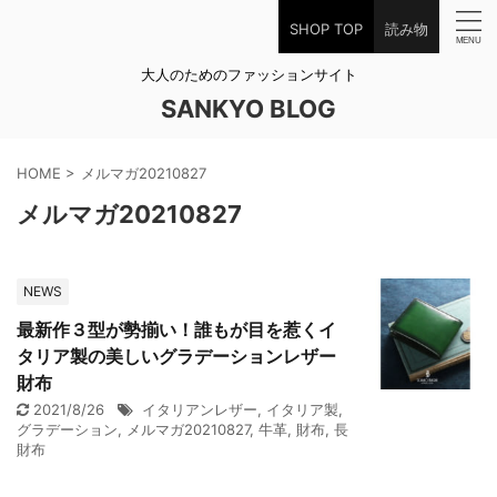
SHOP TOP
読み物
大人のためのファッションサイト
SANKYO BLOG
HOME
>
メルマガ20210827
メルマガ20210827
NEWS
最新作３型が勢揃い！誰もが目を惹くイ
タリア製の美しいグラデーションレザー
財布
2021/8/26
イタリアンレザー
,
イタリア製
,
グラデーション
,
メルマガ20210827
,
牛革
,
財布
,
長
財布