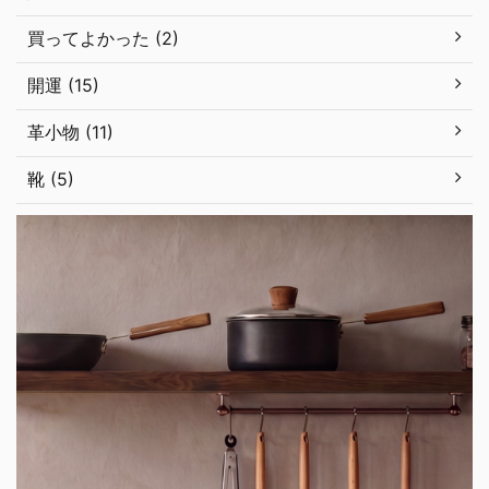
買ってよかった (2)
開運 (15)
革小物 (11)
靴 (5)