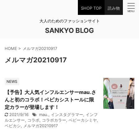
SHOP TOP
読み物
大人のためのファッションサイト
SANKYO BLOG
HOME
>
メルマガ20210917
メルマガ20210917
NEWS
【予告】大人気インフルエンサーmau.さ
んと初のコラボ！ベビカシストールに限
定カラーが登場します！
2021/9/16
mau.
,
インスタグラマー
,
インフ
ルエンサー
,
コラボ
,
コラボカラー
,
ベビーカシミヤ
,
ベビカシ
,
メルマガ20210917