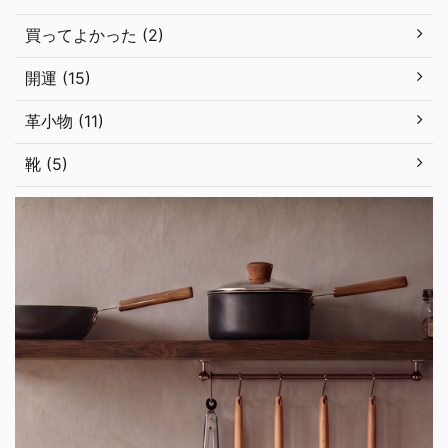
買ってよかった (2)
開運 (15)
革小物 (11)
靴 (5)