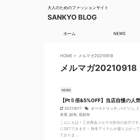
大人のためのファッションサイト
SANKYO BLOG
ホーム
NEWS
HOME
>
メルマガ20210918
メルマガ20210918
NEWS
【Pt５倍&5%OFF】当店自慢の人
2021/9/17
オーストリッチ
,
パイソン
,
ミ
本革
,
財布
,
長財布
こんにちは！三京商会メルマガ担当の吉川です。 
にGETできます！ 秋冬アイテムが盛り上がっ
ておりま ...