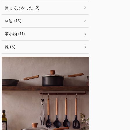
買ってよかった (2)
開運 (15)
革小物 (11)
靴 (5)