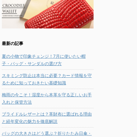
最新の記事
夏の小物で印象チェンジ！7月に使いたい帽
子・バッグ・サンダルの選び方
スキミング防止は本当に必要？カード情報を守
るために知っておきたい基礎知識
梅雨の今こそ！湿度から本革を守る正しいお手
入れと保管方法
ブライドルレザーとは？革財布に選ばれる理由
と経年変化の魅力を徹底解説
バッグの大きさはどう選ぶ？折りたたみ日傘・