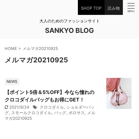
SHOP TOP
読み物
大人のためのファッションサイト
SANKYO BLOG
HOME
>
メルマガ20210925
メルマガ20210925
NEWS
【ポイント5倍＆5%OFF】今なら憧れの
クロコダイルバッグもお得にGET！
2021/9/24
クロコダイル
,
ショルダーバッ
グ
,
スモールクロコダイル
,
バッグ
,
ポロサス
,
メル
マガ20210925