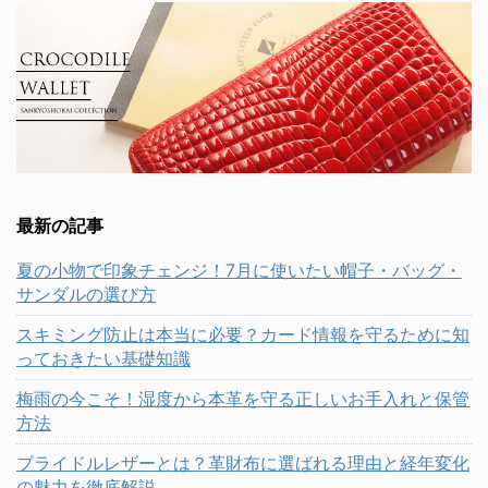
最新の記事
夏の小物で印象チェンジ！7月に使いたい帽子・バッグ・
サンダルの選び方
スキミング防止は本当に必要？カード情報を守るために知
っておきたい基礎知識
梅雨の今こそ！湿度から本革を守る正しいお手入れと保管
方法
ブライドルレザーとは？革財布に選ばれる理由と経年変化
の魅力を徹底解説