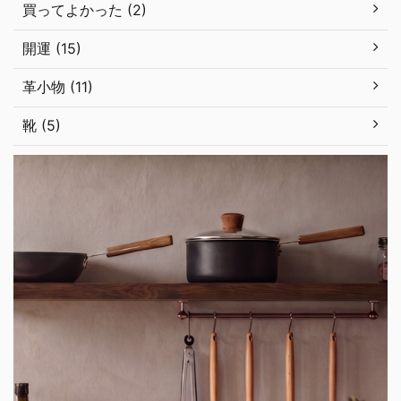
買ってよかった (2)
開運 (15)
革小物 (11)
靴 (5)