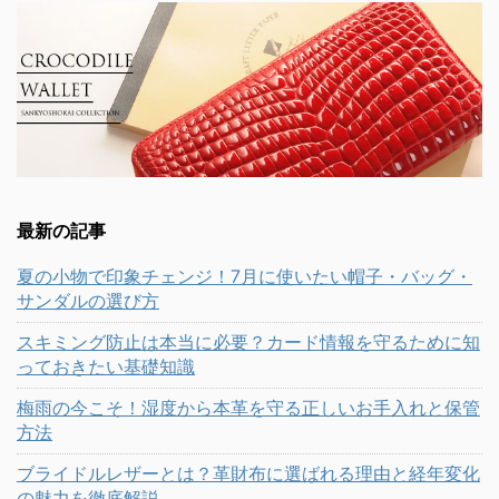
最新の記事
夏の小物で印象チェンジ！7月に使いたい帽子・バッグ・
サンダルの選び方
スキミング防止は本当に必要？カード情報を守るために知
っておきたい基礎知識
梅雨の今こそ！湿度から本革を守る正しいお手入れと保管
方法
ブライドルレザーとは？革財布に選ばれる理由と経年変化
の魅力を徹底解説