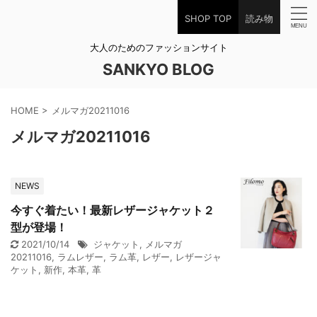
SHOP TOP
読み物
大人のためのファッションサイト
SANKYO BLOG
HOME
>
メルマガ20211016
メルマガ20211016
NEWS
今すぐ着たい！最新レザージャケット２
型が登場！
2021/10/14
ジャケット
,
メルマガ
20211016
,
ラムレザー
,
ラム革
,
レザー
,
レザージャ
ケット
,
新作
,
本革
,
革