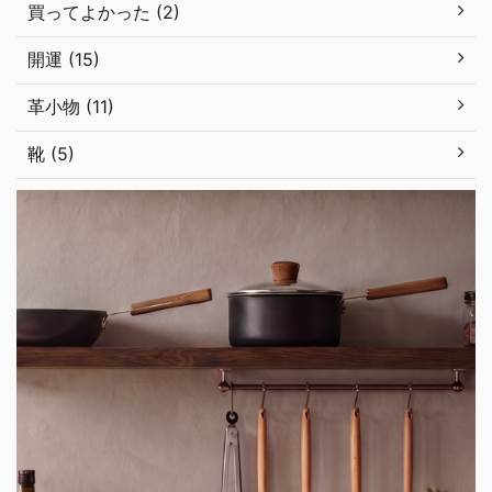
買ってよかった (2)
開運 (15)
革小物 (11)
靴 (5)