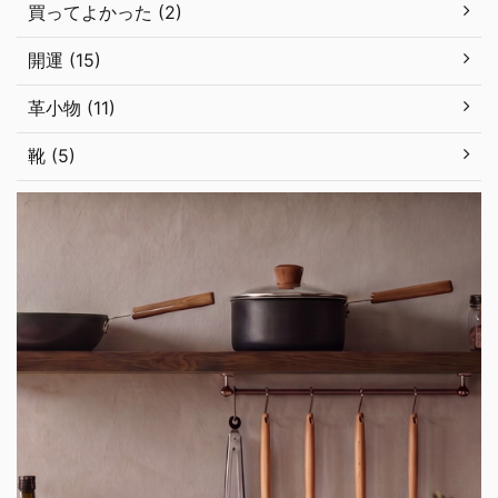
買ってよかった (2)
開運 (15)
革小物 (11)
靴 (5)