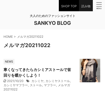
SHOP TOP
読み物
大人のためのファッションサイト
SANKYO BLOG
HOME
>
メルマガ20211022
メルマガ20211022
NEWS
寒くなってきたらカシミアストールで首
回りを暖かくしよう！
2021/10/20
カシミヤ
,
カシミヤストール
,
カシミヤマフラー
,
ストール
,
マフラー
,
メルマガ
20211022