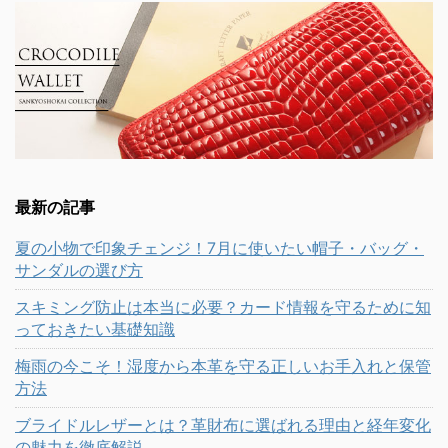
最新の記事
夏の小物で印象チェンジ！7月に使いたい帽子・バッグ・
サンダルの選び方
スキミング防止は本当に必要？カード情報を守るために知
っておきたい基礎知識
梅雨の今こそ！湿度から本革を守る正しいお手入れと保管
方法
ブライドルレザーとは？革財布に選ばれる理由と経年変化
の魅力を徹底解説