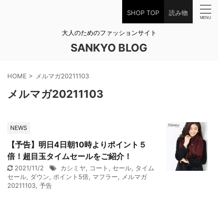
SHOP TOP
読み物
大人のためのファッションサイト
SANKYO BLOG
HOME
>
メルマガ20211103
メルマガ20211103
NEWS
【予告】明日4日朝10時よりポイント５
倍！超目玉タイムセールをご紹介！
2021/11/2
カシミヤ
,
コート
,
セール
,
タイム
セール
,
ダウン
,
ポイント5倍
,
マフラー
,
メルマガ
20211103
,
予告