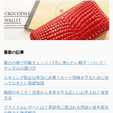
最新の記事
夏の小物で印象チェンジ！7月に使いたい帽子・バッグ・
サンダルの選び方
スキミング防止は本当に必要？カード情報を守るために知
っておきたい基礎知識
梅雨の今こそ！湿度から本革を守る正しいお手入れと保管
方法
ブライドルレザーとは？革財布に選ばれる理由と経年変化
の魅力を徹底解説