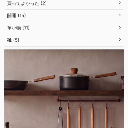
買ってよかった (2)
開運 (15)
革小物 (11)
靴 (5)