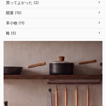
買ってよかった (2)
開運 (15)
革小物 (11)
靴 (5)