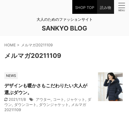
SHOP TOP
読み物
大人のためのファッションサイト
SANKYO BLOG
HOME
>
メルマガ20211109
メルマガ20211109
NEWS
デザインも暖かさもこだわりたい大人が
選ぶダウン。
2021/11/8
アウター
,
コート
,
ジャケット
,
ダ
ウン
,
ダウンコート
,
ダウンジャケット
,
メルマガ
20211109