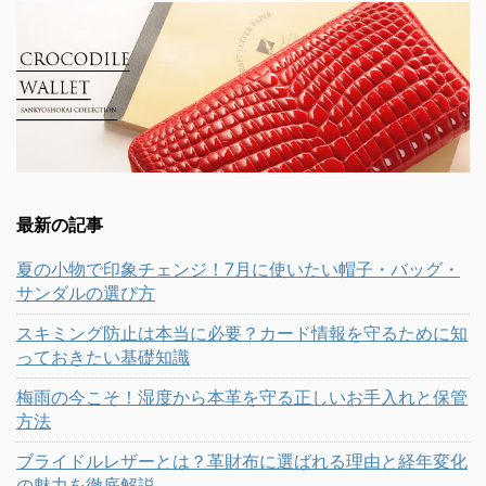
最新の記事
夏の小物で印象チェンジ！7月に使いたい帽子・バッグ・
サンダルの選び方
スキミング防止は本当に必要？カード情報を守るために知
っておきたい基礎知識
梅雨の今こそ！湿度から本革を守る正しいお手入れと保管
方法
ブライドルレザーとは？革財布に選ばれる理由と経年変化
の魅力を徹底解説