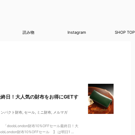
読み物
Instagram
SHOP TOP
ール最終日！大人気の財布をお得にGETす
コンパクト財布
,
セール
,
ミニ財布
,
メルマガ
doobLondon財布10%OFFセール最終日！大
ondon財布10%OFFセール 】 は明日1 ...