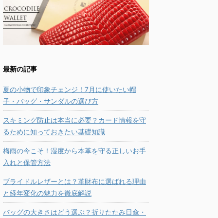
最新の記事
夏の小物で印象チェンジ！7月に使いたい帽
子・バッグ・サンダルの選び方
スキミング防止は本当に必要？カード情報を守
るために知っておきたい基礎知識
梅雨の今こそ！湿度から本革を守る正しいお手
入れと保管方法
ブライドルレザーとは？革財布に選ばれる理由
と経年変化の魅力を徹底解説
バッグの大きさはどう選ぶ？折りたたみ日傘・