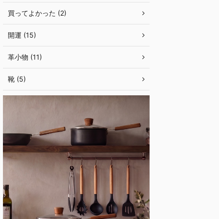
買ってよかった (2)
開運 (15)
革小物 (11)
靴 (5)