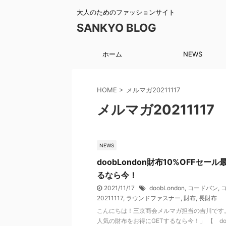
大人のためのファッションサイト
SANKYO BLOG
ホーム
NEWS
HOME
>
メルマガ20211117
メルマガ20211117
NEWS
doobLondon財布10%OFFセ
るなら今！
2021/11/17
doobLondon
,
コードバン
,
20211117
,
ラウンドファスナー
,
財布
,
長財布
こんにちは！三京商会メルマガ担当の吉川です。 「
人気の財布をお得にGETするなら今！」 【 doobL