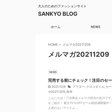
大人のためのファッションサイト
SANKYO BLOG
ホーム
NEWS
HOME
>
メルマガ20211209
メルマガ20211209
NEWS
完売する前にチェック！注目のセー
2021/12/9
アウター
,
クロコダイル
,
セー
ガ20211209
,
財布
こんにちは！三京商会メルマガ担当の吉川です
をご紹介！ 最大70％OFFセール絶好調開催
入荷のないアイテム ...