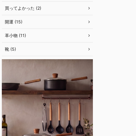
買ってよかった (2)
開運 (15)
革小物 (11)
靴 (5)