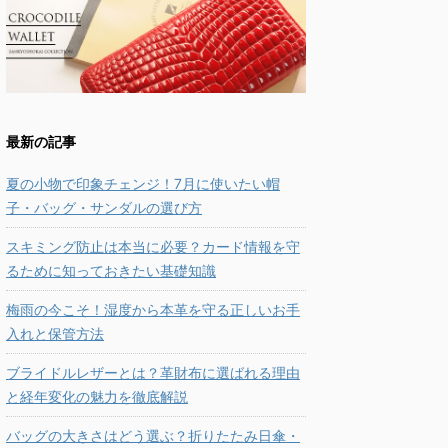
最新の記事
夏の小物で印象チェンジ！7月に使いたい帽
子・バッグ・サンダルの選び方
スキミング防止は本当に必要？カード情報を守
るために知っておきたい基礎知識
梅雨の今こそ！湿度から本革を守る正しいお手
入れと保管方法
ブライドルレザーとは？革財布に選ばれる理由
と経年変化の魅力を徹底解説
バッグの大きさはどう選ぶ？折りたたみ日傘・