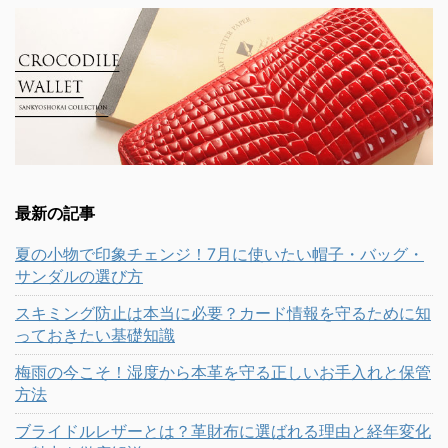
最新の記事
夏の小物で印象チェンジ！7月に使いたい帽子・バッグ・
サンダルの選び方
スキミング防止は本当に必要？カード情報を守るために知
っておきたい基礎知識
梅雨の今こそ！湿度から本革を守る正しいお手入れと保管
方法
ブライドルレザーとは？革財布に選ばれる理由と経年変化