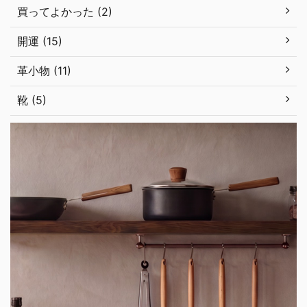
買ってよかった (2)
開運 (15)
革小物 (11)
靴 (5)