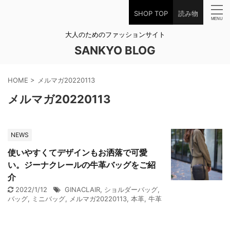
SHOP TOP
読み物
大人のためのファッションサイト
SANKYO BLOG
HOME
>
メルマガ20220113
メルマガ20220113
NEWS
使いやすくてデザインもお洒落で可愛
い。ジーナクレールの牛革バッグをご紹
介
2022/1/12
GINACLAIR
,
ショルダーバッグ
,
バッグ
,
ミニバッグ
,
メルマガ20220113
,
本革
,
牛革