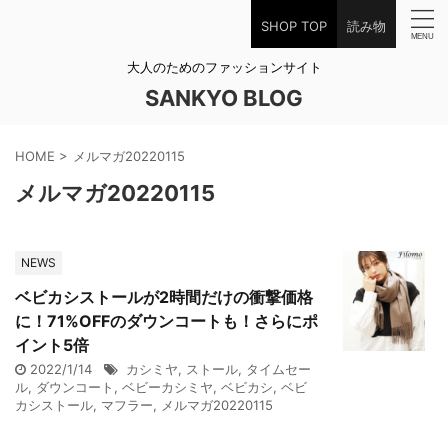
SHOP TOP
読み物
大人のためのファッションサイト
SANKYO BLOG
HOME
>
メルマガ20220115
メルマガ20220115
NEWS
ベビカシストールが2時間だけの衝撃価格
に！71%OFFのダウンコートも！さらにポ
イント5倍
2022/1/14
カシミヤ
,
ストール
,
タイムセー
ル
,
ダウンコート
,
ベビーカシミヤ
,
ベビカシ
,
ベビ
カシストール
,
マフラー
,
メルマガ20220115