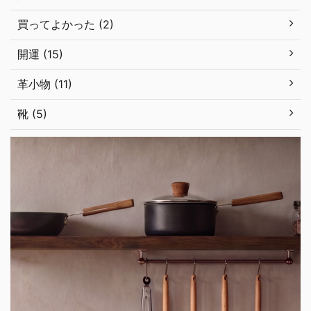
買ってよかった (2)
開運 (15)
革小物 (11)
靴 (5)