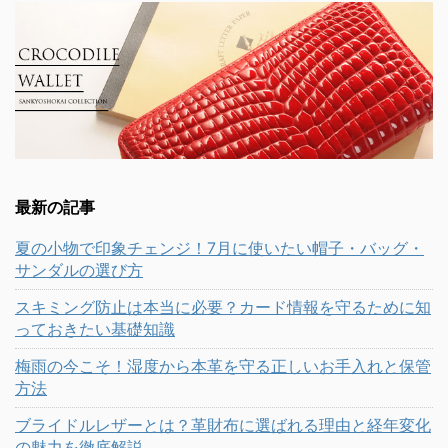
最新の記事
夏の小物で印象チェンジ！7月に使いたい帽子・バッグ・
サンダルの選び方
スキミング防止は本当に必要？カード情報を守るために知
っておきたい基礎知識
梅雨の今こそ！湿度から本革を守る正しいお手入れと保管
方法
ブライドルレザーとは？革財布に選ばれる理由と経年変化
の魅力を徹底解説