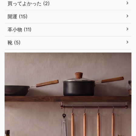
買ってよかった (2)
開運 (15)
革小物 (11)
靴 (5)