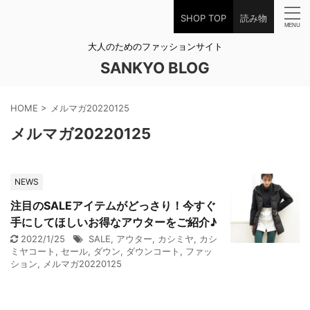
SHOP TOP
読み物
大人のためのファッションサイト
SANKYO BLOG
HOME
>
メルマガ20220125
メルマガ20220125
NEWS
注目のSALEアイテムがどっさり！今すぐ
手にしてほしいお得なアウターをご紹介♪
2022/1/25
SALE
,
アウター
,
カシミヤ
,
カシ
ミヤコート
,
セール
,
ダウン
,
ダウンコート
,
ファッ
ション
,
メルマガ20220125