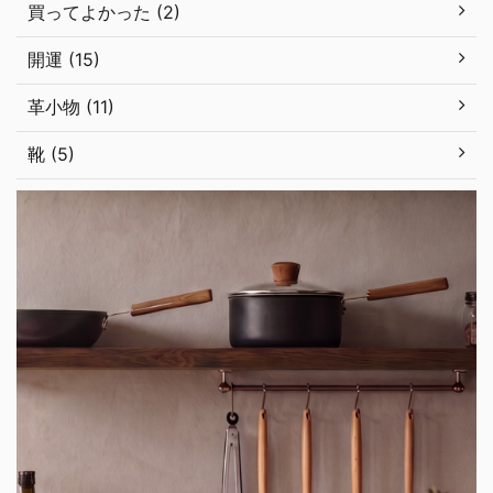
買ってよかった (2)
開運 (15)
革小物 (11)
靴 (5)