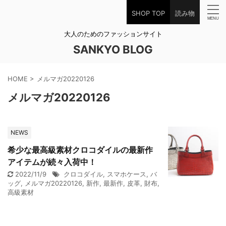
SHOP TOP
読み物
大人のためのファッションサイト
SANKYO BLOG
HOME
>
メルマガ20220126
メルマガ20220126
NEWS
希少な最高級素材クロコダイルの最新作
アイテムが続々入荷中！
2022/11/9
クロコダイル
,
スマホケース
,
バ
ッグ
,
メルマガ20220126
,
新作
,
最新作
,
皮革
,
財布
,
高級素材