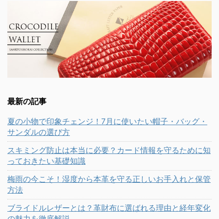
最新の記事
夏の小物で印象チェンジ！7月に使いたい帽子・バッグ・
サンダルの選び方
スキミング防止は本当に必要？カード情報を守るために知
っておきたい基礎知識
梅雨の今こそ！湿度から本革を守る正しいお手入れと保管
方法
ブライドルレザーとは？革財布に選ばれる理由と経年変化
の魅力を徹底解説