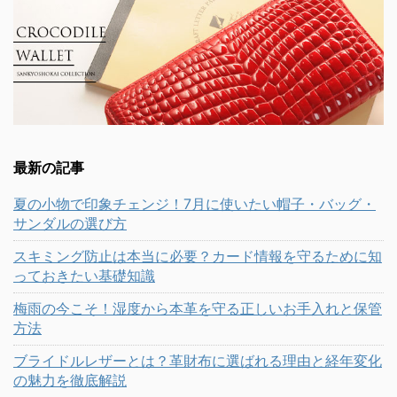
最新の記事
夏の小物で印象チェンジ！7月に使いたい帽子・バッグ・
サンダルの選び方
スキミング防止は本当に必要？カード情報を守るために知
っておきたい基礎知識
梅雨の今こそ！湿度から本革を守る正しいお手入れと保管
方法
ブライドルレザーとは？革財布に選ばれる理由と経年変化
の魅力を徹底解説