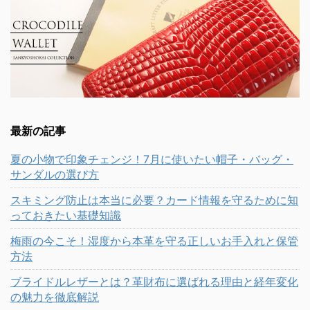
最新の記事
夏の小物で印象チェンジ！7月に使いたい帽子・バッグ・
サンダルの選び方
スキミング防止は本当に必要？カード情報を守るために知
っておきたい基礎知識
梅雨の今こそ！湿度から本革を守る正しいお手入れと保管
方法
ブライドルレザーとは？革財布に選ばれる理由と経年変化
の魅力を徹底解説