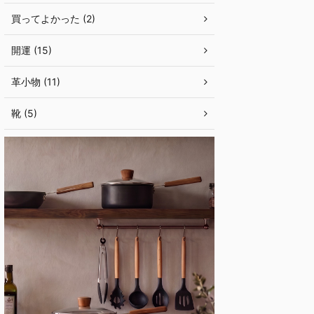
買ってよかった (2)
開運 (15)
革小物 (11)
靴 (5)