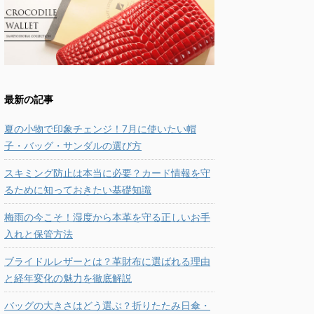
最新の記事
夏の小物で印象チェンジ！7月に使いたい帽
子・バッグ・サンダルの選び方
スキミング防止は本当に必要？カード情報を守
るために知っておきたい基礎知識
梅雨の今こそ！湿度から本革を守る正しいお手
入れと保管方法
ブライドルレザーとは？革財布に選ばれる理由
と経年変化の魅力を徹底解説
バッグの大きさはどう選ぶ？折りたたみ日傘・