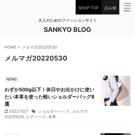
SHOP TOP
読み物
大人のためのファッションサイト
SANKYO BLOG
HOME
>
メルマガ20220530
メルマガ20220530
NEWS
わずか500g以下！休日やお出かけに使い
たい本革を使った軽いショルダーバッグ8
選
2022/10/7
ショルダーバッグ
,
メルマガ
20220530
,
レディース
,
本革