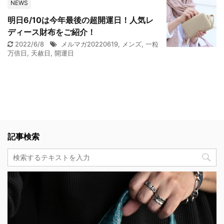
NEWS
明日6/10は今年最後の超開運日！人気レ
ディース財布をご紹介！
2022/6/8
メルマガ20220619
,
メンズ
,
一粒
万倍日
,
天赦日
,
開運日
記事検索