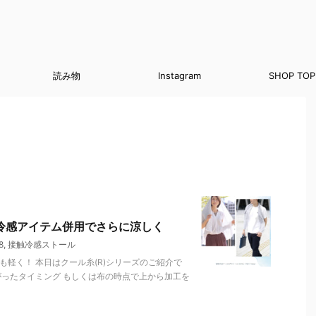
読み物
Instagram
SHOP TOP
冷感アイテム併用でさらに涼しく
8
,
接触冷感ストール
も軽く！ 本日はクール糸(R)シリーズのご紹介で
がったタイミング もしくは布の時点で上から加工を