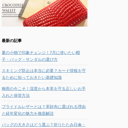
最新の記事
夏の小物で印象チェンジ！7月に使いたい帽
子・バッグ・サンダルの選び方
スキミング防止は本当に必要？カード情報を守
るために知っておきたい基礎知識
梅雨の今こそ！湿度から本革を守る正しいお手
入れと保管方法
ブライドルレザーとは？革財布に選ばれる理由
と経年変化の魅力を徹底解説
バッグの大きさはどう選ぶ？折りたたみ日傘・