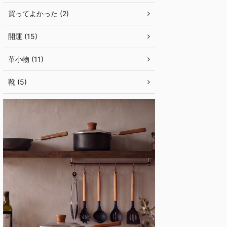
買ってよかった (2)
開運 (15)
革小物 (11)
靴 (5)