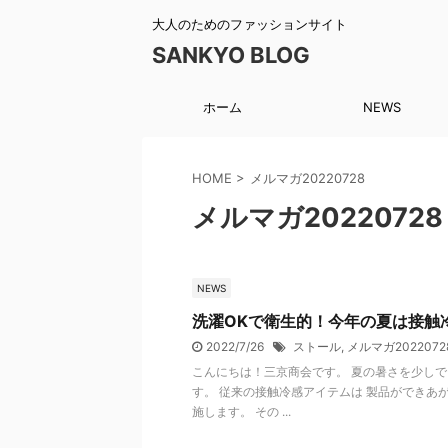
大人のためのファッションサイト
SANKYO BLOG
ホーム
NEWS
HOME
>
メルマガ20220728
メルマガ20220728
NEWS
洗濯OKで衛生的！今年の夏は接触
2022/7/26
ストール
,
メルマガ2022072
こんにちは！三京商会です。 夏の暑さを少しで
す。 従来の接触冷感アイテムは 製品ができあ
施します。 その ...