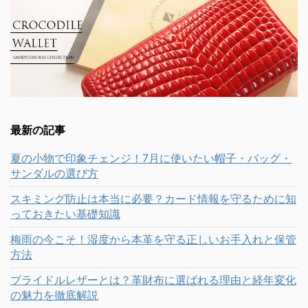
最新の記事
夏の小物で印象チェンジ！7月に使いたい帽子・バッグ・
サンダルの選び方
スキミング防止は本当に必要？カード情報を守るために知
っておきたい基礎知識
梅雨の今こそ！湿度から本革を守る正しいお手入れと保管
方法
ブライドルレザーとは？革財布に選ばれる理由と経年変化
の魅力を徹底解説