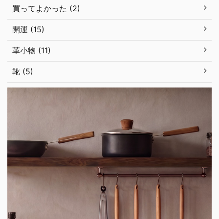
買ってよかった (2)
開運 (15)
革小物 (11)
靴 (5)