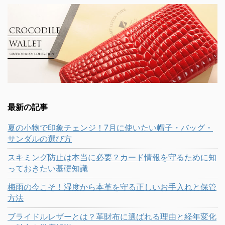
最新の記事
夏の小物で印象チェンジ！7月に使いたい帽子・バッグ・
サンダルの選び方
スキミング防止は本当に必要？カード情報を守るために知
っておきたい基礎知識
梅雨の今こそ！湿度から本革を守る正しいお手入れと保管
方法
ブライドルレザーとは？革財布に選ばれる理由と経年変化