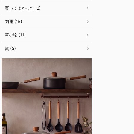
買ってよかった (2)
開運 (15)
革小物 (11)
靴 (5)