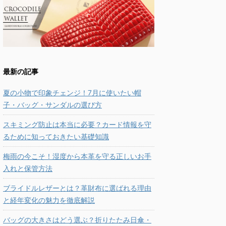
最新の記事
夏の小物で印象チェンジ！7月に使いたい帽
子・バッグ・サンダルの選び方
スキミング防止は本当に必要？カード情報を守
るために知っておきたい基礎知識
梅雨の今こそ！湿度から本革を守る正しいお手
入れと保管方法
ブライドルレザーとは？革財布に選ばれる理由
と経年変化の魅力を徹底解説
バッグの大きさはどう選ぶ？折りたたみ日傘・