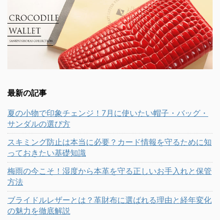
最新の記事
夏の小物で印象チェンジ！7月に使いたい帽子・バッグ・
サンダルの選び方
スキミング防止は本当に必要？カード情報を守るために知
っておきたい基礎知識
梅雨の今こそ！湿度から本革を守る正しいお手入れと保管
方法
ブライドルレザーとは？革財布に選ばれる理由と経年変化
の魅力を徹底解説