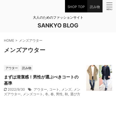
SHOP TOP
読み物
大人のためのファッションサイト
SANKYO BLOG
HOME
>
メンズアウター
メンズアウター
アウター
読み物
まずは清潔感！男性が選ぶべきコートの
基準
2022/9/30
アウター
,
コート
,
メンズ
,
メン
ズアウター
,
メンズコート
,
冬
,
春
,
男性
,
秋
,
選び方