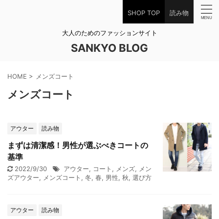
SHOP TOP
読み物
大人のためのファッションサイト
SANKYO BLOG
HOME
>
メンズコート
メンズコート
アウター
読み物
まずは清潔感！男性が選ぶべきコートの
基準
2022/9/30
アウター
,
コート
,
メンズ
,
メン
ズアウター
,
メンズコート
,
冬
,
春
,
男性
,
秋
,
選び方
アウター
読み物