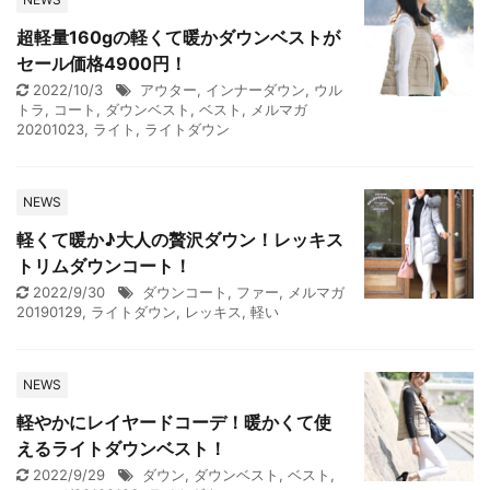
超軽量160gの軽くて暖かダウンベストが
セール価格4900円！
2022/10/3
アウター
,
インナーダウン
,
ウル
トラ
,
コート
,
ダウンベスト
,
ベスト
,
メルマガ
20201023
,
ライト
,
ライトダウン
NEWS
軽くて暖か♪大人の贅沢ダウン！レッキス
トリムダウンコート！
2022/9/30
ダウンコート
,
ファー
,
メルマガ
20190129
,
ライトダウン
,
レッキス
,
軽い
NEWS
軽やかにレイヤードコーデ！暖かくて使
えるライトダウンベスト！
2022/9/29
ダウン
,
ダウンベスト
,
ベスト
,