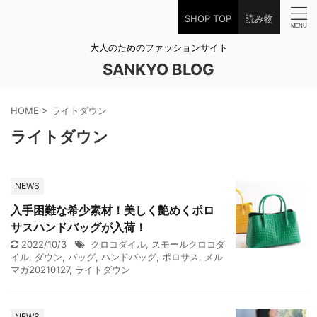
SHOP TOP
読み物
大人のためのファッションサイト
SANKYO BLOG
HOME
>
ライトダウン
ライトダウン
NEWS
入手困難な希少素材！美しく艶めくポロ
サスハンドバッグが入荷！
2022/10/3
クロコダイル
,
スモールクロコダ
イル
,
ダウン
,
バッグ
,
ハンドバッグ
,
ポロサス
,
メル
マガ20210127
,
ライトダウン
NEWS