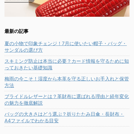
最新の記事
夏の小物で印象チェンジ！7月に使いたい帽子・バッグ・
サンダルの選び方
スキミング防止は本当に必要？カード情報を守るために知
っておきたい基礎知識
梅雨の今こそ！湿度から本革を守る正しいお手入れと保管
方法
ブライドルレザーとは？革財布に選ばれる理由と経年変化
の魅力を徹底解説
バッグの大きさはどう選ぶ？折りたたみ日傘・長財布・
A4ファイルでわかる目安