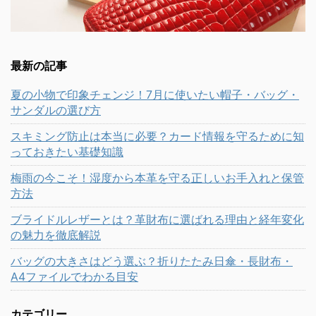
最新の記事
夏の小物で印象チェンジ！7月に使いたい帽子・バッグ・
サンダルの選び方
スキミング防止は本当に必要？カード情報を守るために知
っておきたい基礎知識
梅雨の今こそ！湿度から本革を守る正しいお手入れと保管
方法
ブライドルレザーとは？革財布に選ばれる理由と経年変化
の魅力を徹底解説
バッグの大きさはどう選ぶ？折りたたみ日傘・長財布・
A4ファイルでわかる目安
カテゴリー