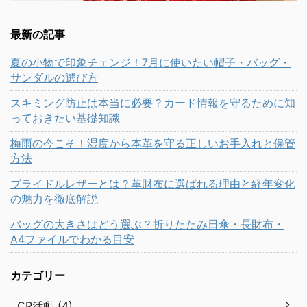
最新の記事
夏の小物で印象チェンジ！7月に使いたい帽子・バッグ・
サンダルの選び方
スキミング防止は本当に必要？カード情報を守るために知
っておきたい基礎知識
梅雨の今こそ！湿度から本革を守る正しいお手入れと保管
方法
ブライドルレザーとは？革財布に選ばれる理由と経年変化
の魅力を徹底解説
バッグの大きさはどう選ぶ？折りたたみ日傘・長財布・
A4ファイルでわかる目安
カテゴリー
CR活動 (4)