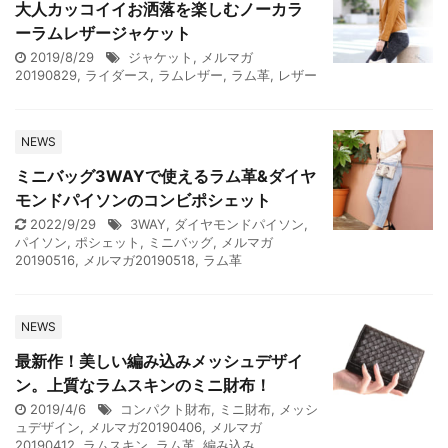
大人カッコイイお洒落を楽しむノーカラ
ーラムレザージャケット
2019/8/29
ジャケット
,
メルマガ
20190829
,
ライダース
,
ラムレザー
,
ラム革
,
レザー
NEWS
ミニバッグ3WAYで使えるラム革&ダイヤ
モンドパイソンのコンビポシェット
2022/9/29
3WAY
,
ダイヤモンドパイソン
,
パイソン
,
ポシェット
,
ミニバッグ
,
メルマガ
20190516
,
メルマガ20190518
,
ラム革
NEWS
最新作！美しい編み込みメッシュデザイ
ン。上質なラムスキンのミニ財布！
2019/4/6
コンパクト財布
,
ミニ財布
,
メッシ
ュデザイン
,
メルマガ20190406
,
メルマガ
20190412
,
ラムスキン
,
ラム革
,
編み込み