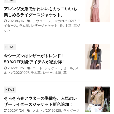
アレンジ次第でかわいいもカッコいいも
楽しめるライダースジャケット。
2023/6/16
アウター
,
メルマガ20210217
,
ラ
イダース
,
ラム革
,
レザージャケット
,
春
,
本革
,
革ジ
ャン
NEWS
今シーズンはレザーがトレンド！
50％OFF対象アイテムが超お得！
2022/10/5
コート
,
ジャケット
,
セール
,
メ
ルマガ20201007
,
ラム革
,
レザー
,
本革
,
革
NEWS
そろそろ春アウターの準備を。人気のレ
ザーライダースジャケット新色追加！
2020/1/24
メルマガ20190125
,
ライダース