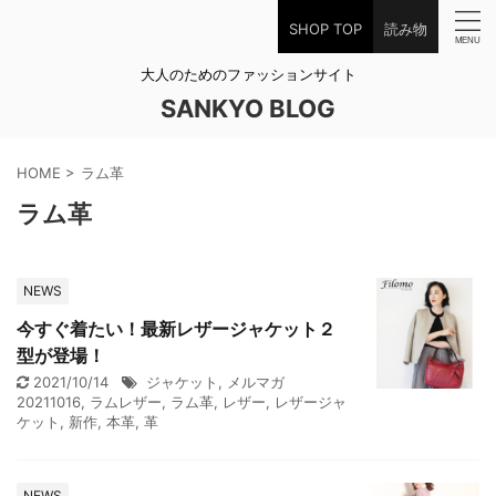
SHOP TOP
読み物
大人のためのファッションサイト
SANKYO BLOG
HOME
>
ラム革
ラム革
NEWS
今すぐ着たい！最新レザージャケット２
型が登場！
2021/10/14
ジャケット
,
メルマガ
20211016
,
ラムレザー
,
ラム革
,
レザー
,
レザージャ
ケット
,
新作
,
本革
,
革
NEWS