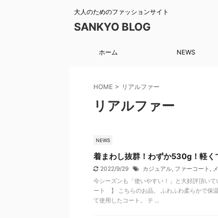
大人のためのファッションサイト
SANKYO BLOG
ホーム
NEWS
HOME
>
リアルファー
リアルファー
NEWS
着まわし抜群！わずか530g！軽
2022/9/29
カジュアル
,
ファーコート
,
メ
今シーズンも「使いやすい！」と大好評頂いて
ート 】 こちらのお品。 ふわふわ柔らかで保
て使用したコート。 テ ...