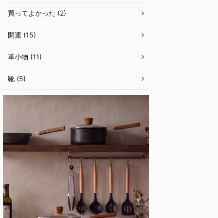
買ってよかった (2)
開運 (15)
革小物 (11)
靴 (5)