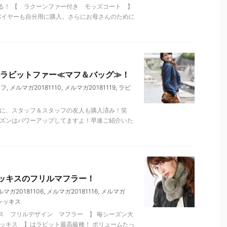
る！ 【 ラクーンファー付き モッズコート 】
バイヤーも自分用に購入。さらにお母さんのために
ラビットファー≪マフ＆バッグ≫！
マフ
,
メルマガ20181110
,
メルマガ20181119
,
ラビ
性に、スタッフ＆スタッフの友人も購入済み！笑
ーズンはパワーアップしてますよ！早速ご紹介いた
ッキスのフリルマフラー！
ルマガ20181106
,
メルマガ20181116
,
メルマガ
レッキス
ス フリルデザイン マフラー 】 毎シーズン大
ッキス 】はラビット最高級種！ ボリュームたっ