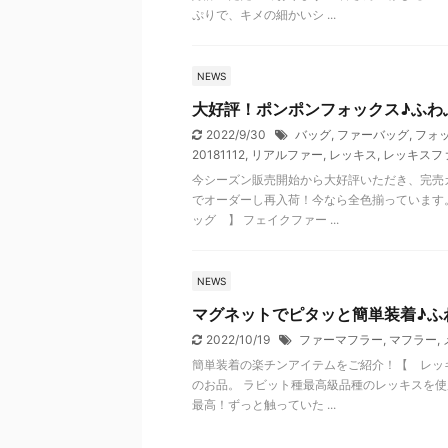
ぷりで、キメの細かいシ ...
NEWS
大好評！ポンポンフォックス♪ふわ
2022/9/30
バッグ
,
ファーバッグ
,
フォ
20181112
,
リアルファー
,
レッキス
,
レッキスフ
今シーズン販売開始から大好評いただき、完売
でオーダーし再入荷！今なら全色揃っています
ッグ 】 フェイクファー ...
NEWS
マグネットでピタッと簡単装着♪ふ
2022/10/19
ファーマフラー
,
マフラー
,
簡単装着の楽チンアイテムをご紹介！【 レッ
のお品。 ラビット種最高級品種のレッキスを使
最高！ずっと触っていた ...