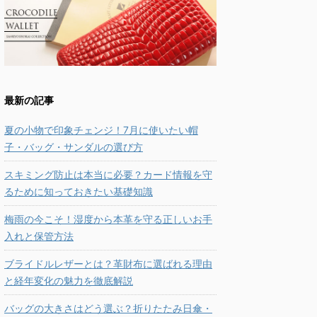
最新の記事
夏の小物で印象チェンジ！7月に使いたい帽
子・バッグ・サンダルの選び方
スキミング防止は本当に必要？カード情報を守
るために知っておきたい基礎知識
梅雨の今こそ！湿度から本革を守る正しいお手
入れと保管方法
ブライドルレザーとは？革財布に選ばれる理由
と経年変化の魅力を徹底解説
バッグの大きさはどう選ぶ？折りたたみ日傘・