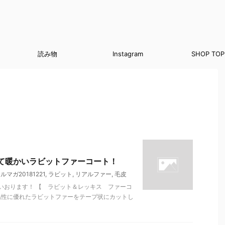
読み物
Instagram
SHOP TOP
くて暖かいラビットファーコート！
ルマガ20181221
,
ラビット
,
リアルファー
,
毛皮
いおります！ 【 ラビット＆レッキス ファーコ
温性に優れたラビットファーをテープ状にカットし