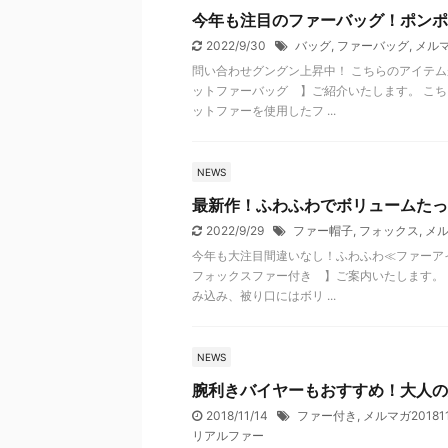
今年も注目のファーバッグ！ポンポ
2022/9/30
バッグ
,
ファーバッグ
,
メルマ
問い合わせグングン上昇中！ こちらのアイテ
ットファーバッグ 】ご紹介いたします。 こち
ットファーを使用したフ ...
NEWS
最新作！ふわふわでボリュームたっ
2022/9/29
ファー帽子
,
フォックス
,
メル
今年も大注目間違いなし！ふわふわ≪ファーア
フォックスファー付き 】ご案内いたします。 
み込み、被り口にはボリ ...
NEWS
腕利きバイヤーもおすすめ！大人の
2018/11/14
ファー付き
,
メルマガ201811
リアルファー