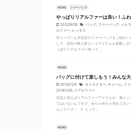
NEWS
ファーバッグ
やっぱりリアルファーは良い！ふわ
2022/9/29
バッグ
,
ファーバッグ
,
メルマガ
ルファー
,
レッキス
今シーズンも大注目のファーバッグをご紹介い
して、完売→再入荷というアイテムも多数ござ
っぱりリアルファー持って ...
NEWS
バッグに付けて楽しもう！みんな大
2018/12/8
キャラクター
,
チャーム
,
ファ
20181226
,
リアルファー
当店と言えばリアルファーアイテムが、毎シー
てはいないんですが、めちゃめちゃ売れてるシリ
ムシリーズ！ 】 とって ...
NEWS