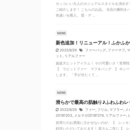
カッコいい大人のカジュアルスタイルを演出す
ご紹介します！ こちらのお品。 当店の腕利き
色違いを購入。 質・デ ...
NEWS
新色追加！リニューアル！ふかふか
2022/9/29
ファーバッグ
,
ファーマフ
,
ット
,
リアルファー
超超大ヒットアイテム！ その可愛いさ！実用
【 ラビットファー マフ＆バッグ 】 今シ
します。 「手が冷たくて ...
NEWS
滑らかで最高の肌触り♪ふわふわレ
2022/9/29
ファー
,
フリル
,
マフラー
,
メ
20181203
,
メルマガ20181219
,
リアルファー
,
首周りのお洒落に欠かせないのが、【 レッキ
好評いただいております！ 皆さんご存じ【 レ