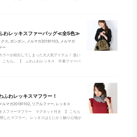
ふわレッキスファーバッグ≪全5色≫
ックス
,
ポンポン
,
メルマガ20181103
,
メルマガ
ァー
カラーが続出してしまった大人気アイテム！ 急い
。こちら。 【 ふわふわレッキス 巾着ファーバ
わふわレッキスマフラー！
メルマガ20181102
,
リアルファー
,
レッキス
キスファーマフラー マグネット付き 】 こちら
用したマフラー。 レッキスはとにかく触り心地が