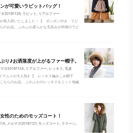
ンが可愛いラビットバッグ！
ガ20181129
,
ラビット
,
リアルファー
ムが再入荷いたしました！【 ポンポン付き ラビ
らのお品。 ふわふわ柔らかな毛並みが特徴のラビ
ぷり♪お洒落度が上がるファー帽子。
マガ20181124
,
リアルファー
,
レッキス
,
毛皮
イテム≫が大人気♪ 【 レッキス編みこみ帽子
こちらのお品。 ふわふわのレッキスをニット地編
女性のためのモッズコート！
14
,
メルマガ20181121
,
モッズコート
,
ラクーン
,