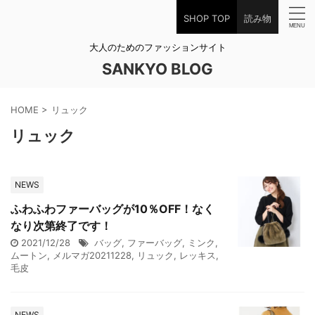
SHOP TOP
読み物
大人のためのファッションサイト
SANKYO BLOG
HOME
>
リュック
リュック
NEWS
ふわふわファーバッグが10％OFF！なく
なり次第終了です！
2021/12/28
バッグ
,
ファーバッグ
,
ミンク
,
ムートン
,
メルマガ20211228
,
リュック
,
レッキス
,
毛皮
NEWS