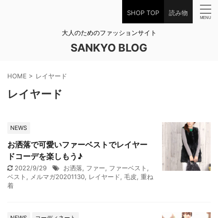
SHOP TOP
読み物
大人のためのファッションサイト
SANKYO BLOG
HOME
>
レイヤード
レイヤード
NEWS
お洒落で可愛いファーベストでレイヤー
ドコーデを楽しもう♪
2022/9/29
お洒落
,
ファー
,
ファーベスト
,
ベスト
,
メルマガ20201130
,
レイヤード
,
毛皮
,
重ね
着
NEWS
コーディネート