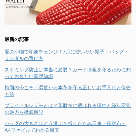
最新の記事
夏の小物で印象チェンジ！7月に使いたい帽子・バッグ・
サンダルの選び方
スキミング防止は本当に必要？カード情報を守るために知
っておきたい基礎知識
梅雨の今こそ！湿度から本革を守る正しいお手入れと保管
方法
ブライドルレザーとは？革財布に選ばれる理由と経年変化
の魅力を徹底解説
バッグの大きさはどう選ぶ？折りたたみ日傘・長財布・
A4ファイルでわかる目安