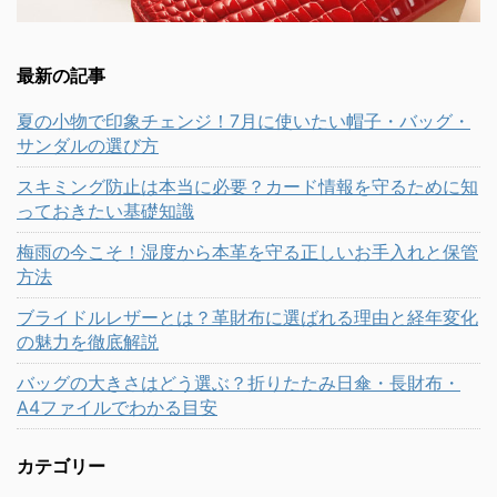
最新の記事
夏の小物で印象チェンジ！7月に使いたい帽子・バッグ・
サンダルの選び方
スキミング防止は本当に必要？カード情報を守るために知
っておきたい基礎知識
梅雨の今こそ！湿度から本革を守る正しいお手入れと保管
方法
ブライドルレザーとは？革財布に選ばれる理由と経年変化
の魅力を徹底解説
バッグの大きさはどう選ぶ？折りたたみ日傘・長財布・
A4ファイルでわかる目安
カテゴリー