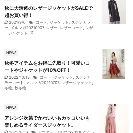
秋に大活躍のレザージャケットがSALEで
超お買い得！
2021/9/6
コート
,
ジャケット
,
ステンカラ
ー
,
メルマガ20210907
,
レザー
,
レザーコート
,
レザ
ージャケット
,
革
NEWS
秋冬アイテムをお得に先取り！可愛いコ
ートやジャケットが10%OFF！
2022/10/18
コート
,
ジャケット
,
ステンカ
ラーコート
,
メルマガ20210707
,
レザージャケット
,
冬物
,
秋冬物
NEWS
アレンジ次第でかわいいもカッコいいも
楽しめるライダースジャケット。
2023/6/16
アウター
,
メルマガ20210217
,
ラ