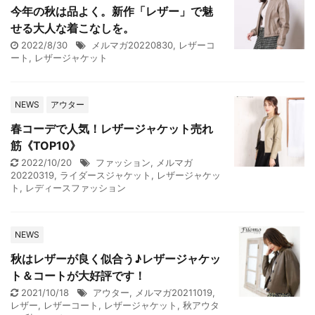
今年の秋は品よく。新作「レザー」で魅
せる大人な着こなしを。
2022/8/30
メルマガ20220830
,
レザーコ
ート
,
レザージャケット
NEWS
アウター
春コーデで人気！レザージャケット売れ
筋《TOP10》
2022/10/20
ファッション
,
メルマガ
20220319
,
ライダースジャケット
,
レザージャケッ
ト
,
レディースファッション
NEWS
秋はレザーが良く似合う♪レザージャケッ
ト＆コートが大好評です！
2021/10/18
アウター
,
メルマガ20211019
,
レザー
,
レザーコート
,
レザージャケット
,
秋アウタ