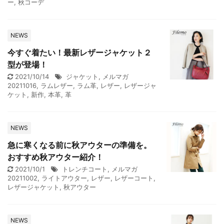
ー
,
秋コーデ
NEWS
今すぐ着たい！最新レザージャケット２
型が登場！
2021/10/14
ジャケット
,
メルマガ
20211016
,
ラムレザー
,
ラム革
,
レザー
,
レザージャ
ケット
,
新作
,
本革
,
革
NEWS
急に寒くなる前に秋アウターの準備を。
おすすめ秋アウター紹介！
2021/10/1
トレンチコート
,
メルマガ
20211002
,
ライトアウター
,
レザー
,
レザーコート
,
レザージャケット
,
秋アウター
NEWS