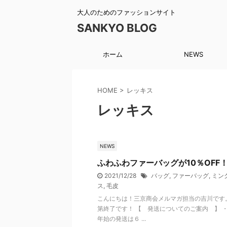
大人のためのファッションサイト
SANKYO BLOG
ホーム
NEWS
HOME
>
レッキス
レッキス
NEWS
ふわふわファーバッグが10％OFF
2021/12/28
バッグ
,
ファーバッグ
,
ミン
ス
,
毛皮
こんにちは！三京商会メルマガ担当の吉川です。
第終了です！ 【 発送についてのご案内 】 ・
年始の発送は６ ...