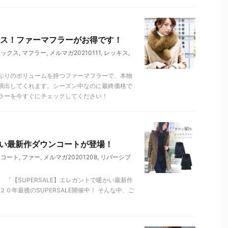
ス！ファーマフラーがお得です！
ォックス
,
マフラー
,
メルマガ20210111
,
レッキス
,
ぷりのボリュームを持つファーマフラーで、本物
演出してくれます。シーズン中なのに最終価格で
ラーを今すぐにチェックしてください！
暖かい最新作ダウンコートが登場！
ンコート
,
ファー
,
メルマガ20201208
,
リバーシブ
「【SUPERSALE】エレガントで暖かい最新作
０年最後のSUPERSALE開催中！ そんな中、ご