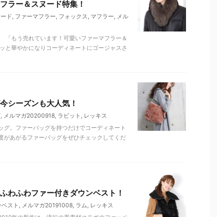
フラー＆スヌード特集！
ヌード
,
ファーマフラー
,
フォックス
,
マフラー
,
メル
。 「もう売れています！可愛いファーマフラー＆
パッと華やかになりコーディネートにゴージャスさ
今シーズンも大人気！
グ
,
メルマガ20200918
,
ラビット
,
レッキス
ッグ。ファーバッグを持つだけでコーディネート
度があがるファーバッグをぜひチェックしてくだ
ふわふわファー付きダウンベスト！
ーベスト
,
メルマガ20191008
,
ラム
,
レッキス