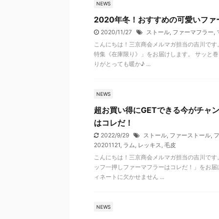
NEWS
2020年冬！おすすめの可愛いフ
2020/11/27
ストール
,
ファーマフラー
,
こんにちは！三京商会メルマガ担当の吉川です。
特集《在庫限り》」をお届けします。 サッと
りがとっても暖か♪ ...
NEWS
超お買い得にGETできる今がチャ
はコレだ！
2022/9/29
ストール
,
ファーストール
,
20201121
,
ラム
,
レッキス
,
毛皮
こんにちは！三京商会メルマガ担当の吉川です。
ッフ一押しファーマフラーはコレだ！」をお届
ィネートに欠かせません ...
NEWS