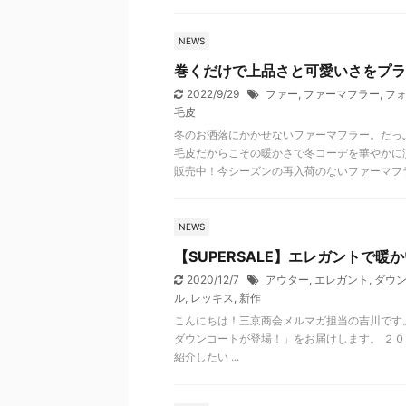
NEWS
巻くだけで上品さと可愛いさをプラ
2022/9/29
ファー
,
ファーマフラー
,
フ
毛皮
冬のお洒落にかかせないファーマフラー。たっ
毛皮だからこその暖かさで冬コーデを華やかに
販売中！今シーズンの再入荷のないファーマフ
NEWS
【SUPERSALE】エレガントで
2020/12/7
アウター
,
エレガント
,
ダウ
ル
,
レッキス
,
新作
こんにちは！三京商会メルマガ担当の吉川です。 
ダウンコートが登場！」をお届けします。 ２０２
紹介したい ...