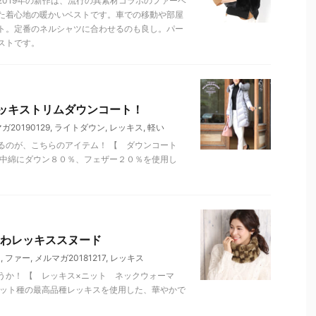
019年の新作は、流行の異素材コラボのファーベ
た着心地の暖かいベストです。車での移動や部屋
ト。定番のネルシャツに合わせるのも良し。パー
ストです。
ッキストリムダウンコート！
ガ20190129
,
ライトダウン
,
レッキス
,
軽い
るのが、こちらのアイテム！ 【 ダウンコート
。中綿にダウン８０％、フェザー２０％を使用し
わレッキススヌード
ー
,
ファー
,
メルマガ20181217
,
レッキス
うか！ 【 レッキス×ニット ネックウォーマ
ビット種の最高品種レッキスを使用した、華やかで