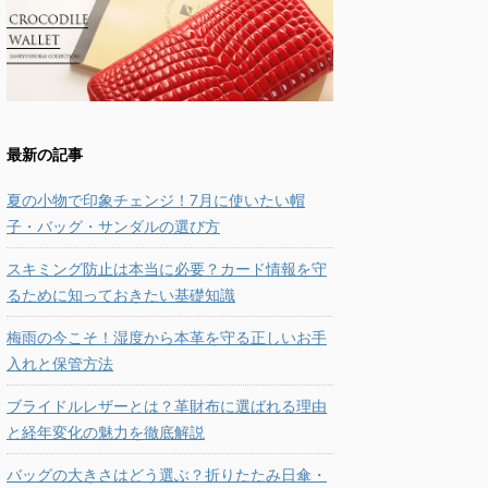
最新の記事
夏の小物で印象チェンジ！7月に使いたい帽
子・バッグ・サンダルの選び方
スキミング防止は本当に必要？カード情報を守
るために知っておきたい基礎知識
梅雨の今こそ！湿度から本革を守る正しいお手
入れと保管方法
ブライドルレザーとは？革財布に選ばれる理由
と経年変化の魅力を徹底解説
バッグの大きさはどう選ぶ？折りたたみ日傘・