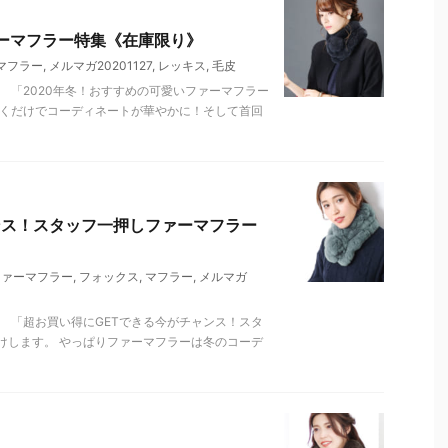
ァーマフラー特集《在庫限り》
マフラー
,
メルマガ20201127
,
レッキス
,
毛皮
 「2020年冬！おすすめの可愛いファーマフラー
巻くだけでコーディネートが華やかに！そして首回
ンス！スタッフ一押しファーマフラー
ファーマフラー
,
フォックス
,
マフラー
,
メルマガ
 「超お買い得にGETできる今がチャンス！スタ
けします。 やっぱりファーマフラーは冬のコーデ