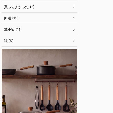
買ってよかった (2)
開運 (15)
革小物 (11)
靴 (5)