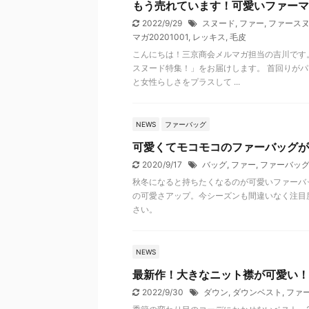
もう売れています！可愛いファーマ
2022/9/29
スヌード
,
ファー
,
ファース
マガ20201001
,
レッキス
,
毛皮
こんにちは！三京商会メルマガ担当の吉川です
スヌード特集！」をお届けします。 首回りが
と女性らしさをプラスして ...
NEWS
ファーバッグ
可愛くてモコモコのファーバッグが
2020/9/17
バッグ
,
ファー
,
ファーバッ
秋冬になると持ちたくなるのが可愛いファーバ
の可愛さアップ。今シーズンも間違いなく注目
さい。
NEWS
最新作！大きなニット襟が可愛い！
2022/9/30
ダウン
,
ダウンベスト
,
ファ