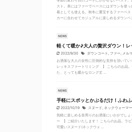
季節の変わり目のコーデにかかせないベスト。2
スト。表にはファーでベースにはダウンを使っ
着としても使える。秋冬に重宝するファーベス
カーに合わせてカジュアルに楽しめるダウンベ
NEWS
軽くて暖か♪大人の贅沢ダウン！レ
2022/9/30
ダウンコート
,
ファー
,
メルマ
お洒落な大人の女性に圧倒的な支持を頂いてい
レッキスファートリミング 】 こちらのお品
た、とっても暖かなロング丈 ...
NEWS
手軽にスポッとかぶるだけ！ふわふ
2022/10/19
スヌード
,
ネックウォーマ
気軽に楽しめる首周りのお洒落にいかがでしょ
ー 】ご紹介いたします！ こちらのお品。ラ
可愛いスヌード(ネックウォ ...