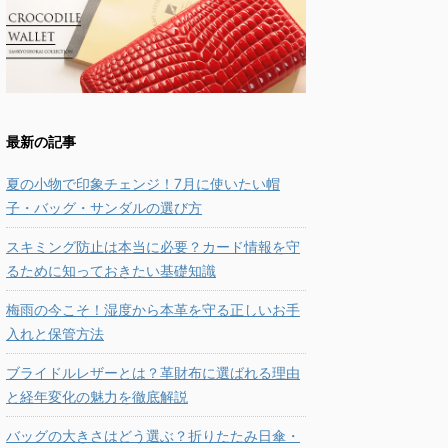
最新の記事
夏の小物で印象チェンジ！7月に使いたい帽
子・バッグ・サンダルの選び方
スキミング防止は本当に必要？カード情報を守
るために知っておきたい基礎知識
梅雨の今こそ！湿度から本革を守る正しいお手
入れと保管方法
ブライドルレザーとは？革財布に選ばれる理由
と経年変化の魅力を徹底解説
バッグの大きさはどう選ぶ？折りたたみ日傘・