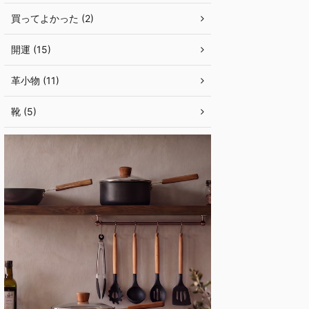
買ってよかった (2)
開運 (15)
革小物 (11)
靴 (5)