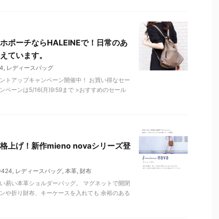
ポーチならHALEINEで！日常のあ
えています。
4
,
レディースバッグ
ントアップキャンペーン開催中！ お買い得なセー
ーンは5/16(月)9:59まで >おすすめのセール
げ！新作mieno novaシリーズ登
424
,
レディースバッグ
,
本革
,
財布
い易い本革ショルダーバッグ。 マグネットで開閉
ンや折り財布、キーケースを入れても 余裕のある