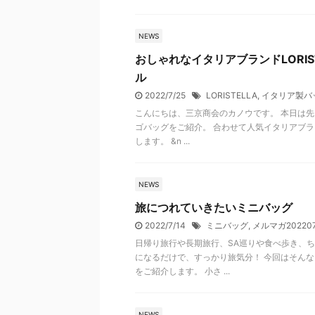
NEWS
おしゃれなイタリアブランドLORI
ル
2022/7/25
LORISTELLA
,
イタリア製バ
こんにちは、三京商会のカノウです。 本日は先
ゴバッグをご紹介。 合わせて人気イタリアブラン
します。 &n ...
NEWS
旅につれていきたいミニバッグ
2022/7/14
ミニバッグ
,
メルマガ202207
日帰り旅行や長期旅行、SA巡りや食べ歩き、ち
になるだけで、すっかり旅気分！ 今回はそん
をご紹介します。 小さ ...
NEWS