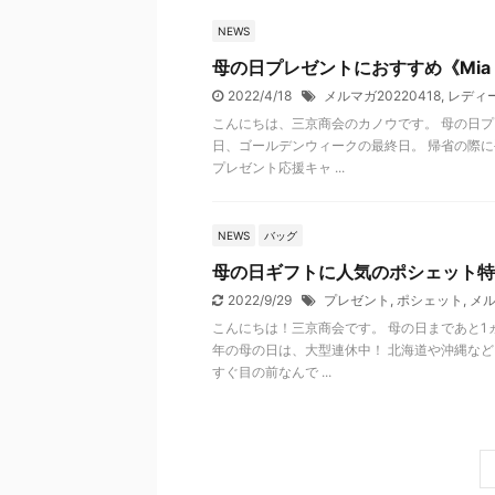
NEWS
母の日プレゼントにおすすめ《Mia 
2022/4/18
メルマガ20220418
,
レディ
こんにちは、三京商会のカノウです。 母の日プ
日、ゴールデンウィークの最終日。 帰省の際に
プレゼント応援キャ ...
NEWS
バッグ
母の日ギフトに人気のポシェット特
2022/9/29
プレゼント
,
ポシェット
,
メル
こんにちは！三京商会です。 母の日まであと1
年の母の日は、大型連休中！ 北海道や沖縄など
すぐ目の前なんで ...