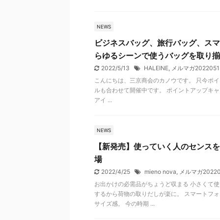
NEWS
ビジネスバッグ、旅行バッグ、スマホ
らゆるシーンで使うバッグを取り揃
2022/5/13
HALEINE
,
メルマガ2022051
こんにちは、三京商会のカノウです。 只今ポイ
ルも合わせて開催中です。 ポイントアップキャンペ
アイ ...
NEWS
【新発売】使っていく人のセンスを格上
場
2022/4/25
mieno nova
,
メルマガ20220
お出かけの必需品がちょうど収まる 小さくて使
するから荷物の取りだしが楽に。 スマートフォ
サイズ感。 今の時期 ...