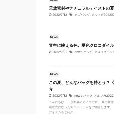
天然素材やナチュラルテイストの夏
2022/7/13
カゴバッグ
,
メルマガ202207
NEWS
青空に映える色。夏色クロコダイル
2022/9/29
news_バッグ
,
クロコダイル
NEWS
この夏、どんなバッグを持とう？《
介
2022/7/12
news_バッグ
,
メルマガ2022
こんにちは、三京商会のカノウです。 夏の新作
週販売になった新作アイテムをご紹介します。 
アイテムをご紹介 ━ ...