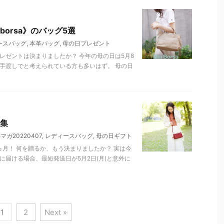
borsa》のバッグ5選
ースバッグ
,
本革バッグ
,
母の日プレゼント
レゼントは決まりましたか？ 今年の母の日は5月8
手渡しでと考えられている方も多いはず。 母の日
集
マガ20220407
,
レディースバッグ
,
母の日ギフト
ヵ月！ 何を贈るか、もう決まりましたか？ 実は今
に届ける場合、最短発送日が5月2日(月)と意外に
1
2
Next »