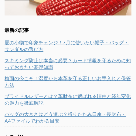
最新の記事
夏の小物で印象チェンジ！7月に使いたい帽子・バッグ・
サンダルの選び方
スキミング防止は本当に必要？カード情報を守るために知
っておきたい基礎知識
梅雨の今こそ！湿度から本革を守る正しいお手入れと保管
方法
ブライドルレザーとは？革財布に選ばれる理由と経年変化
の魅力を徹底解説
バッグの大きさはどう選ぶ？折りたたみ日傘・長財布・
A4ファイルでわかる目安